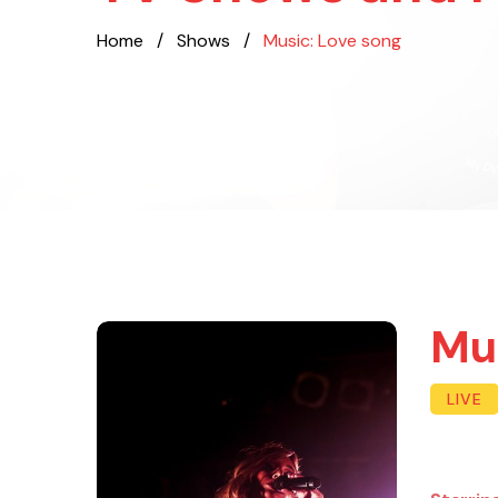
Home
/
Shows
/
Music: Love song
Mu
LIVE