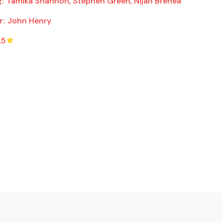
g:
Tamika Shannon, Stephen Green, Nijah Brenea
r:
John Henry
.5