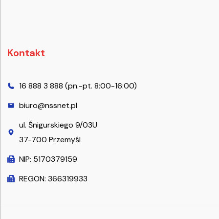
Kontakt
16 888 3 888 (pn.-pt. 8:00-16:00)
biuro@nssnet.pl
ul. Śnigurskiego 9/03U
37-700 Przemyśl
NIP: 5170379159
REGON: 366319933