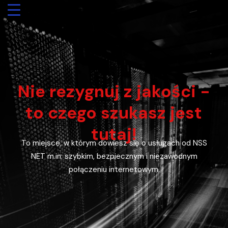
Nie rezygnuj z jakości -
to czego szukasz jest
tutaj!
To miejsce, w którym dowiesz się o usługach od NSS
NET m.in: szybkim, bezpiecznym i niezawodnym
połączeniu internetowym.